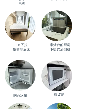
电视
1 x 下拉
带灶台的厨房
墨菲皇后床
下吸式油烟机
微波炉
吧台冰箱